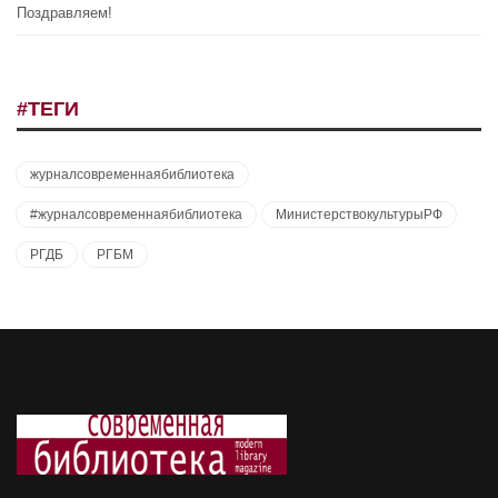
Поздравляем!
#ТЕГИ
журналсовременнаябиблиотека
#журналсовременнаябиблиотека
МинистерствокультурыРФ
РГДБ
РГБМ