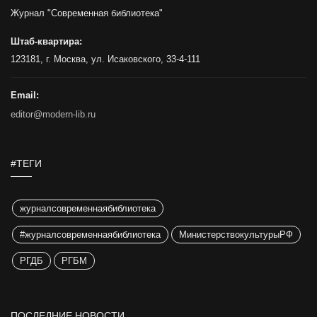
Журнал "Современная библиотека"
Штаб-квартира:
123181, г. Москва, ул. Исаковского, 33-4-111
Email:
editor@modern-lib.ru
#ТЕГИ
журналсовременнаябиблиотека
#журналсовременнаябиблиотека
МинистерствокультурыРФ
РГДБ
РГБМ
ПОСЛЕДНИЕ НОВОСТИ