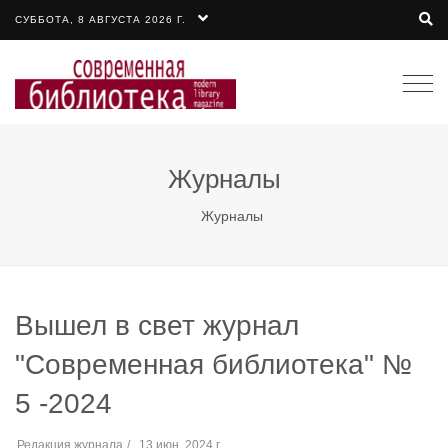
СУББОТА, 8 АВГУСТА 2026 Г.
Togg
navi
Журналы
Журналы
Вышел в свет журнал
"Современная библиотека" №
5 -2024
Редакция журнала
13 июн. 2024 г.