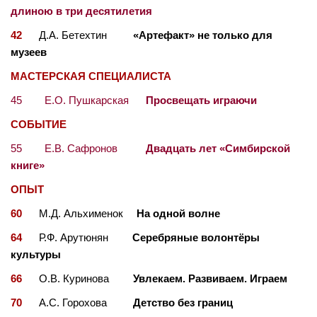
длиною в три десятилетия
42
Д.А. Бетехтин
«Артефакт» не только для
музеев
МАСТЕРСКАЯ СПЕЦИАЛИСТА
45 Е.О. Пушкарская
Просвещать играючи
СОБЫТИЕ
55 Е.В. Сафронов
Двадцать лет «Симбирской
книге»
ОПЫТ
60
М.Д. Альхименок
На одной волне
64
Р.Ф. Арутюнян
Серебряные волонтёры
культуры
66
О.В. Куринова
Увлекаем. Развиваем. Играем
70
А.С. Горохова
Детство без границ