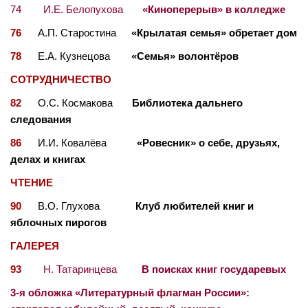
74 И.Е. Белопухова
«Киноперерыв» в колледже
76
А.П. Старостина
«Крылатая семья» обретает дом
78
Е.А. Кузнецова
«Семья» волонтёров
СОТРУДНИЧЕСТВО
82
О.С. Космакова
Библиотека дальнего
следования
86
И.И. Ковалёва
«Ровесник» о себе, друзьях,
делах и книгах
ЧТЕНИЕ
90
В.О. Глухова
Клуб любителей книг и
яблочных пирогов
ГАЛЕРЕЯ
93
Н. Татаринцева
В поисках книг государевых
3-я обложка «Литературный флагман России»: