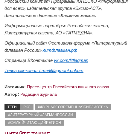
Российский комитет Программы ЮНЕСКО «Информация
для всех», издательская группа «Эксмо-АСТ»,
фестивальное движение «Книжные маяки».
Информационные партнёры: Российская газета,
Литературная газета, АО «ТАТМЕДИА».
Официальный сайт Фестиваля-форума «Литературный
флагман России»
литфлагман.рф
Страница ВКонтакте
vk.com/litflagman
Телеграм-канал
t.me/litflagmankonkurs
Источник:
Пресс-центр Российского книжного союза
Автор:
Редакция журнала
ТЕГИ
РКС
#ЖУРНАЛСОВРЕМЕННАЯБИБЛИОТЕКА
#ЛИТЕРАТУРНЫЙФЛАГМАНРОССИИ
#САМЫЙЧИТАЮЩИЙРЕГИОН
ЧИТАЙТЕ ТАКЖЕ