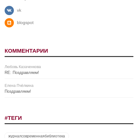
vk
blogspot
КОММЕНТАРИИ
Любовь Казаченкова
RE: Поздравляем!
Елена Пчёлкина
Поздравляем!
#ТЕГИ
журналсовременнаябиблиотека