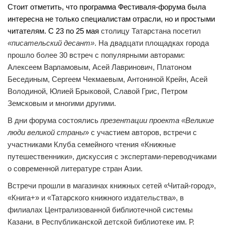
Стоит отметить, что программа Фестиваля-форума была
интересна не только специалистам отрасли, но и простыми
читателям. С 23 по 25 мая
столицу Татарстана посетил
«писательский десант»
. На двадцати площадках города
прошло более 30 встреч с популярными авторами:
Алексеем Варламовым, Асей Лавринович, Платоном
Бесединым, Сергеем Чекмаевым, Антониной Крейн, Асей
Володиной, Юлией Брыковой, Славой Грис, Петром
Земсковым и многими другими.
В дни форума состоялись
презентации проекта «Великие
люди великой страны
» с участием авторов, встречи с
участниками Клуба семейного чтения «Книжные
путешественники», дискуссия с экспертами-переводчиками
о современной литературе стран Азии.
Встречи прошли в магазинах книжных сетей «Читай-город»,
«Книга+» и «Татарского книжного издательства», в
филиалах Централизованной библиотечной системы
Казани, в Республиканской детской библиотеке им. Р.