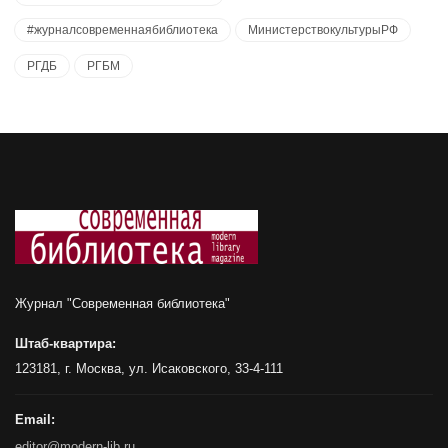
#журналсовременнаябиблиотека
МинистерствокультурыРФ
РГДБ
РГБМ
Журнал "Современная библиотека"
Штаб-квартира:
123181, г. Москва, ул. Исаковского, 33-4-111
Email:
editor@modern-lib.ru