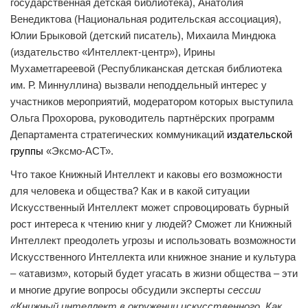
государственная детская библиотека), Анатолия
Венедиктова (Национальная родительская ассоциация),
Юлии Брыковой (детский писатель), Михаила Миндюка
(издательство «Интеллект-центр»), Ирины
Мухаметгареевой (Республиканская детская библиотека
им. Р. Миннуллина) вызвали неподдельный интерес у
участников мероприятий, модератором которых выступила
Ольга Прохорова, руководитель партнёрских программ
Департамента стратегических коммуникаций
издательской
группы
«Эксмо-АСТ».
Что такое Книжный Интеллект и каковы его возможности
для человека и общества? Как и в какой ситуации
Искусственный Интеллект может спровоцировать бурный
рост интереса к чтению книг у людей? Сможет ли Книжный
Интеллект преодолеть угрозы и использовать возможности
Искусственного Интеллекта или книжное знание и культура
– «атавизм», который будет угасать в жизни общества – эти
и многие другие вопросы обсудили эксперты
сессии
«Книжный интеллект в окружении искусственного. Как