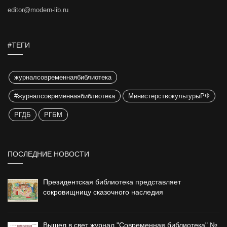
editor@modern-lib.ru
#ТЕГИ
журналсовременнаябиблиотека
#журналсовременнаябиблиотека
МинистерствокультурыРФ
РГДБ
РГБМ
ПОСЛЕДНИЕ НОВОСТИ
Президентская библиотека представляет
сокровищницу сказочного наследия
Вышел в свет журнал "Современная библиотека" №