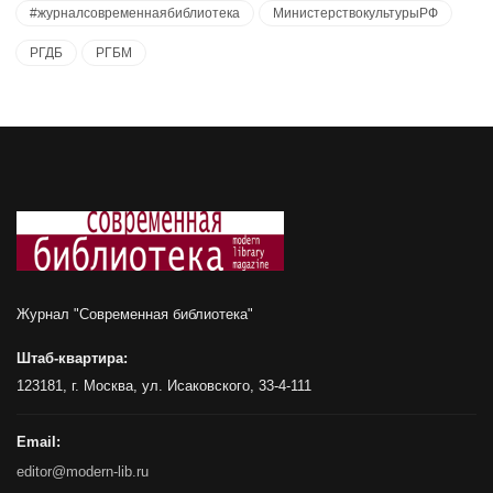
#журналсовременнаябиблиотека
МинистерствокультурыРФ
РГДБ
РГБМ
Журнал "Современная библиотека"
Штаб-квартира:
123181, г. Москва, ул. Исаковского, 33-4-111
Email:
editor@modern-lib.ru