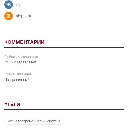
vk
blogspot
КОММЕНТАРИИ
Любовь Казаченкова
RE: Поздравляем!
Елена Пчёлкина
Поздравляем!
#ТЕГИ
журналсовременнаябиблиотека