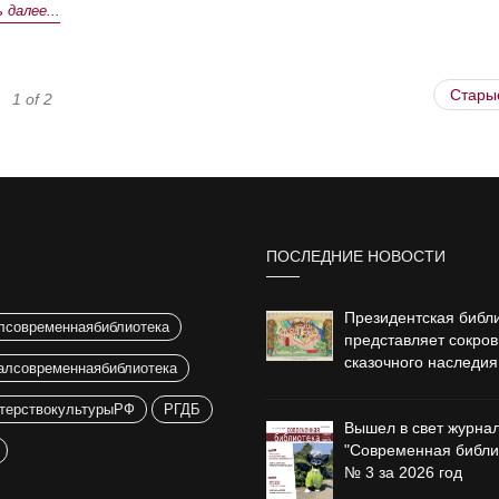
далее...
Стары
1 of 2
ПОСЛЕДНИЕ НОВОСТИ
Президентская библ
лсовременнаябиблиотека
представляет сокро
сказочного наследия
алсовременнаябиблиотека
терствокультурыРФ
РГДБ
Вышел в свет журна
"Современная библи
№ 3 за 2026 год