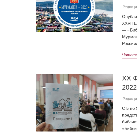
Редакци
Опубл
XXVII 
— «Биб
Мурман
России
Читать 
ХХ Ф
2022
Редакци
С 5 по
предст
библио
«Библи