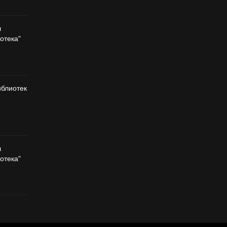
л
отека"
иблиотек
л
отека"