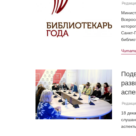
Редакци
Минист
Всерос
которо
Санкт-
библио
Читать 
Подв
разв
аспе
Редакци
18 дек
слушан
аспект