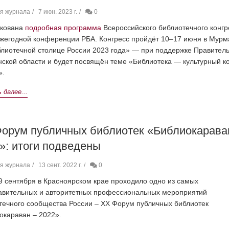
я журнала
7 июн. 2023 г.
0
икована
подробная программа
Всероссийского библиотечного конгр
Ежегодной конференции РБА. Конгресс пройдёт 10–17 июня в Мурм
лиотечной столице России 2023 года» — при поддержке Правитель
ской области и будет посвящён теме «Библиотека — культурный к
».
далее...
орум публичных библиотек «Библиокарава
»: итоги подведены
я журнала
13 сент. 2022 г.
0
 9 сентября в Красноярском крае проходило одно из самых
авительных и авторитетных профессиональных мероприятий
течного сообщества России – ХХ Форум публичных библиотек
окараван – 2022».