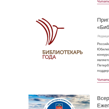
Читать 
Приг
«Биб
Редакци
Россий
Юбилей
конкур
являет
Петерб
поддер
Читать 
Всер
Ежег