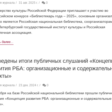
я журнала
31 авг. 2025 г.
0
ерство культуры Российской Федерации приглашает к участию во
сийском конкурсе «Библиотекарь года – 2025», основным организа
го является Российская национальная библиотека, соорганизатора
Петербургский государственный институт культуры и Российская
течная ассоциация.
далее...
едены итоги публичных слушаний «Концеп
ития РБА: организационные и содержатель
кты»
я журнала
23 дек. 2024 г.
0
абря на базе Российской национальной библиотеки прошли публич
ия «Концепция развития РБА: организационные и содержательные
ы».