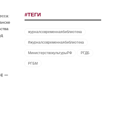
#ТЕГИ
есса:
анске
ства
журналсовременнаябиблиотека
од
#журналсовременнаябиблиотека
МинистерствокультурыРФ
РГДБ
РГБМ
н –