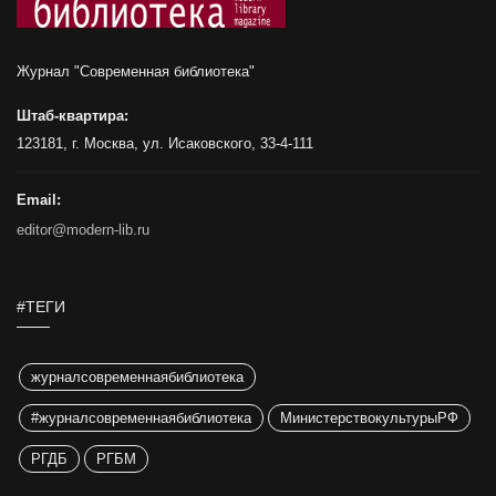
Журнал "Современная библиотека"
Штаб-квартира:
123181, г. Москва, ул. Исаковского, 33-4-111
Email:
editor@modern-lib.ru
#ТЕГИ
журналсовременнаябиблиотека
#журналсовременнаябиблиотека
МинистерствокультурыРФ
РГДБ
РГБМ