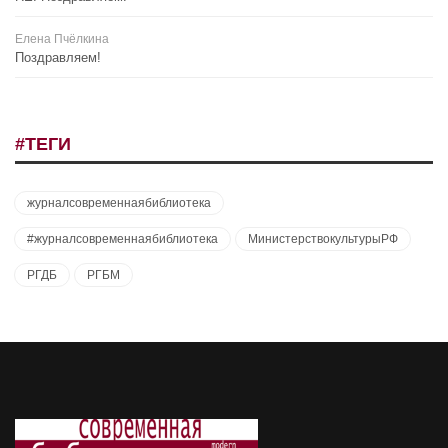
Елена Пчёлкина
Поздравляем!
#ТЕГИ
журналсовременнаябиблиотека
#журналсовременнаябиблиотека
МинистерствокультурыРФ
РГДБ
РГБМ