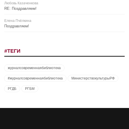
Любовь Казаченкова
RE: Поздравляем!
Елена Пчёлкина
Поздравляем!
#ТЕГИ
журналсовременнаябиблиотека
#журналсовременнаябиблиотека
МинистерствокультурыРФ
РГДБ
РГБМ