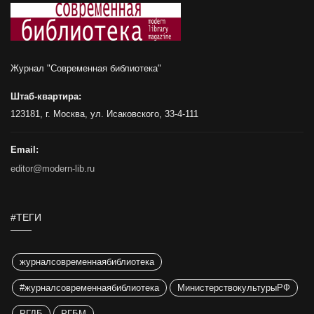
Журнал "Современная библиотека"
Штаб-квартира:
123181, г. Москва, ул. Исаковского, 33-4-111
Email:
editor@modern-lib.ru
#ТЕГИ
журналсовременнаябиблиотека
#журналсовременнаябиблиотека
МинистерствокультурыРФ
РГДБ
РГБМ