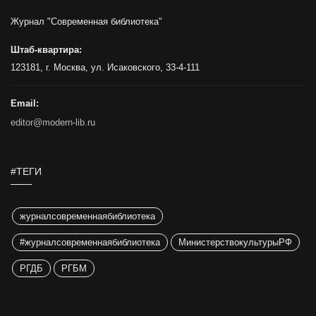
Журнал "Современная библиотека"
Штаб-квартира:
123181, г. Москва, ул. Исаковского, 33-4-111
Email:
editor@modern-lib.ru
#ТЕГИ
журналсовременнаябиблиотека
#журналсовременнаябиблиотека
МинистерствокультурыРФ
РГДБ
РГБМ