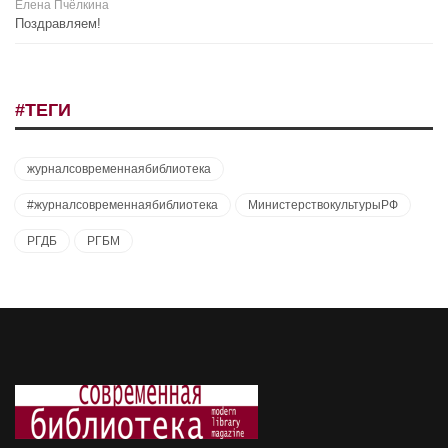
Елена Пчёлкина
Поздравляем!
#ТЕГИ
журналсовременнаябиблиотека
#журналсовременнаябиблиотека
МинистерствокультурыРФ
РГДБ
РГБМ