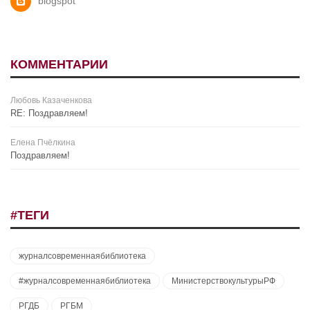
blogspot
КОММЕНТАРИИ
Любовь Казаченкова
RE: Поздравляем!
Елена Пчёлкина
Поздравляем!
#ТЕГИ
журналсовременнаябиблиотека
#журналсовременнаябиблиотека
МинистерствокультурыРФ
РГДБ
РГБМ