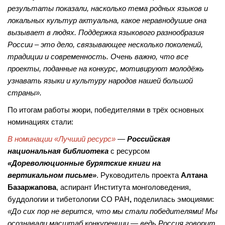
результаты показали, насколько тема родных языков и
локальных культур актуальна, какое неравнодушие она
вызывает в людях. Поддержка языкового разнообразия
России – это дело, связывающее несколько поколений,
традиции и современность. Очень важно, что все
проекты, поданные на конкурс, мотивируют молодёжь
узнавать языки и культуру народов нашей большой
страны».
По итогам работы жюри, победителями в трёх основных
номинациях стали:
В номинации «Лучший ресурс»
—
Российская
национальная библиотека
с ресурсом
«Дореволюционные бурятские книги на
вертикальном письме»
. Руководитель проекта
Алтана
Базаржапова
, аспирант Института монголоведения,
буддологии и тибетологии СО РАН
,
поделилась эмоциями:
«До сих пор не верится, что мы стали победителями! Мы
осознавали масштаб конкуренции — ведь Россия говорит