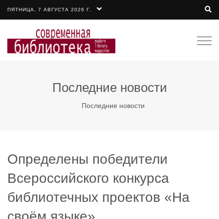
ПЯТНИЦА, 7 АВГУСТА 2026 Г.
Togg
navi
Последние новости
Последние новости
Определены победители
Всероссийского конкурса
библиотечных проектов «На
своём языке»