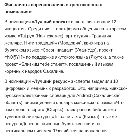
Финалисты соревновались в трёх основных
номинациях:
В номинации
«Лучший проект»
в шорт-лист вошли 12
инициатив. Среди них — платформа общения на татарском
языке «Та
t
.ру» (Нижнекамск), арт-студия «Традиция
жепляре. Нити традиций» (Мордовия), квиз-игра на
бурятском языке «Сэсэн наадан» (Улан-Удэ), проект
«ҺӨҔҮҤ» по поддержке якутского языка (Якутск), а также
проект «Близким тебе станет», посвящённый языкам
коренных народов Сахалина.
В номинации
«Лучший ресурс»
эксперты выделили 10
цифровых и медийных разработок. Это, например, нивхско-
русский электронный словарь для
Android
(Сахалинская
область), анимационный словарь мансийского языка «Что
нам слово говорит» (Югорск), электронная библиотека
тувинской литературы «Тыва читает» (Кызыл), а также
ресурс «Дореволюционные бурятские книги на
вертикальном письме» (Российская национальная