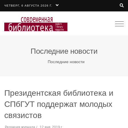
ЧЕТВЕРГ, 6 АВГУСТА 2026 Г.
Togg
navi
Последние новости
Последние новости
Президентская библиотека и
СПбГУТ поддержат молодых
связистов
Редакция журнала
12 янв. 2019 г.