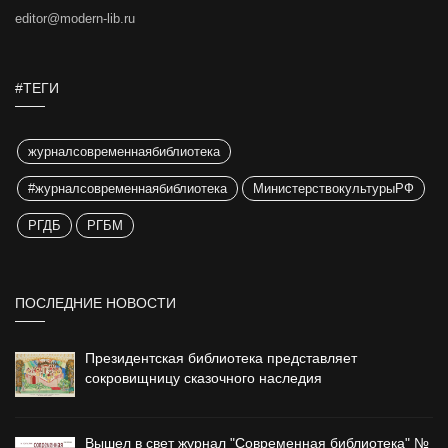
editor@modern-lib.ru
#ТЕГИ
журналсовременнаябиблиотека
#журналсовременнаябиблиотека
МинистерствокультурыРФ
РГДБ
РГБМ
ПОСЛЕДНИЕ НОВОСТИ
Президентская библиотека представляет
сокровищницу сказочного наследия
Вышел в свет журнал "Современная библиотека" №