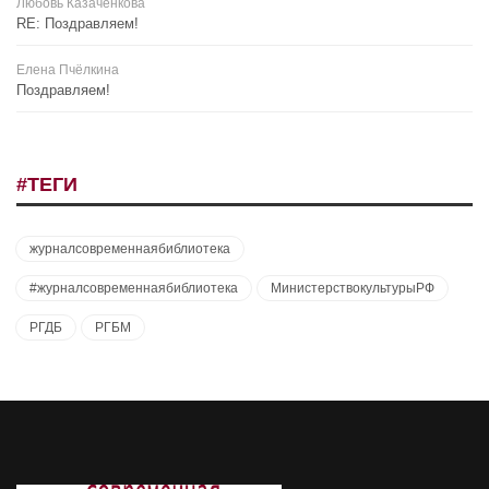
Любовь Казаченкова
RE: Поздравляем!
Елена Пчёлкина
Поздравляем!
#ТЕГИ
журналсовременнаябиблиотека
#журналсовременнаябиблиотека
МинистерствокультурыРФ
РГДБ
РГБМ