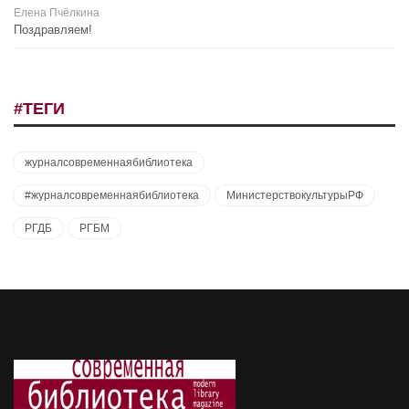
Елена Пчёлкина
Поздравляем!
#ТЕГИ
журналсовременнаябиблиотека
#журналсовременнаябиблиотека
МинистерствокультурыРФ
РГДБ
РГБМ