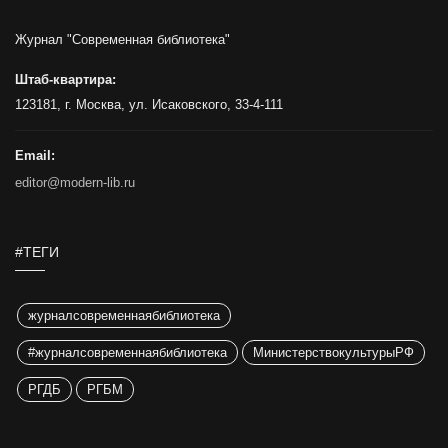
Журнал "Современная библиотека"
Штаб-квартира:
123181, г. Москва, ул. Исаковского, 33-4-111
Email:
editor@modern-lib.ru
#ТЕГИ
журналсовременнаябиблиотека
#журналсовременнаябиблиотека
МинистерствокультурыРФ
РГДБ
РГБМ