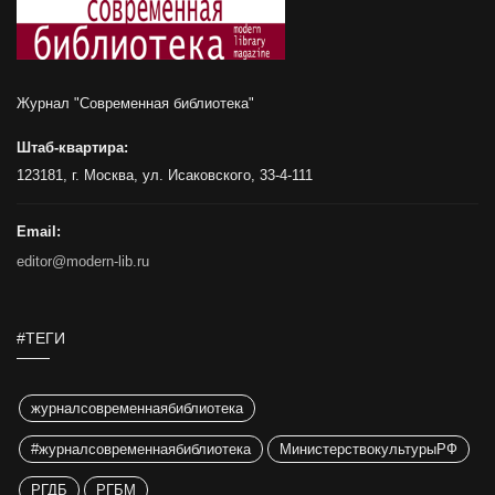
Журнал "Современная библиотека"
Штаб-квартира:
123181, г. Москва, ул. Исаковского, 33-4-111
Email:
editor@modern-lib.ru
#ТЕГИ
журналсовременнаябиблиотека
#журналсовременнаябиблиотека
МинистерствокультурыРФ
РГДБ
РГБМ