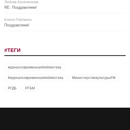
Любовь Казаченкова
RE: Поздравляем!
Елена Пчёлкина
Поздравляем!
#ТЕГИ
журналсовременнаябиблиотека
#журналсовременнаябиблиотека
МинистерствокультурыРФ
РГДБ
РГБМ