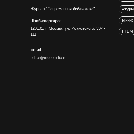
Журнал "Современная библиотека"
#журн
Минис
Штаб-квартира:
123181, г. Москва, ул. Исаковского, 33-4-
РГБМ
111
Email:
editor@modern-lib.ru