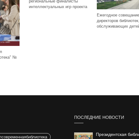
региональные финалисты
интеллектуальных игр проекта
Ежегодное совещани
директоров библиотек
обслуживающих дете
ал
отека" №
ПОСЛЕДНИЕ НОВОСТИ
Президентская библ
лсовременнаябиблиотека