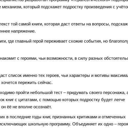
 механизм, который подскажет подростку произведения с учёто
екст той самой книги, которая даст ответы на вопросы, подскаж
еннее напряжение.
ги, где главный герой переживает схожие события, но благопол
накомит с героями, чьи возможности, в силу разных обстоятель
аст список именно тех героев, чьи характеры и мотивы максим
 хочется пережить сейчас.
бходимо пройти небольшой тест – придумать своего персонажа, 
ок книг с цитатами, с помощью которых подростку будет легче
он ёё не вполне осознаёт.
их в последние годы книг, признанных критиками и отмеченных
 исключающих школьную программу. Объединяет их одно – геро