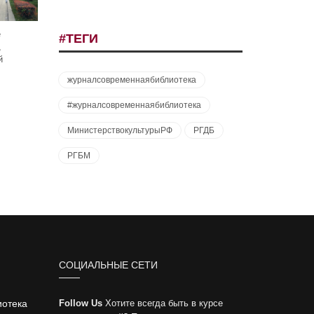
е
#ТЕГИ
,
й
журналсовременнаябиблиотека
#журналсовременнаябиблиотека
МинистерствокультурыРФ
РГДБ
РГБМ
СОЦИАЛЬНЫЕ СЕТИ
иотека
Follow Us
Хотите всегда быть в курсе