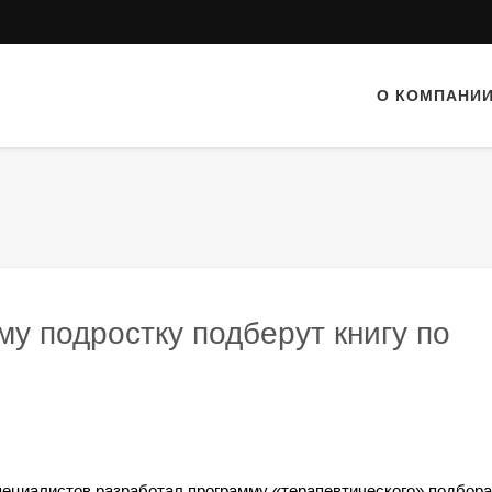
О КОМПАНИ
у подростку подберут книгу по
ециалистов разработал программу «терапевтического» подбора 