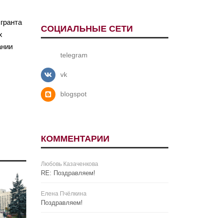
гранта
СОЦИАЛЬНЫЕ СЕТИ
х
ании
telegram
vk
blogspot
КОММЕНТАРИИ
Любовь Казаченкова
RE: Поздравляем!
Елена Пчёлкина
Поздравляем!