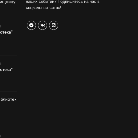
вищницу
наших событий? Подпишитесь на нас в
социальных сетях!
л
отека"
л
отека"
иблиотек
л