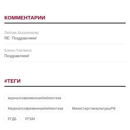
КОММЕНТАРИИ
Любовь Казаченкова
RE: Поздравляем!
Елена Пчёлкина
Поздравляем!
#ТЕГИ
журналсовременнаябиблиотека
#журналсовременнаябиблиотека
МинистерствокультурыРФ
РГДБ
РГБМ