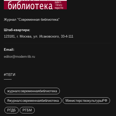
Журнал "Современная библиотека"
Штаб-квартира:
123181, г. Москва, ул. Исаковского, 33-4-111
Email:
editor@modern-lib.ru
#ТЕГИ
журналсовременнаябиблиотека
#журналсовременнаябиблиотека
МинистерствокультурыРФ
РГДБ
РГБМ