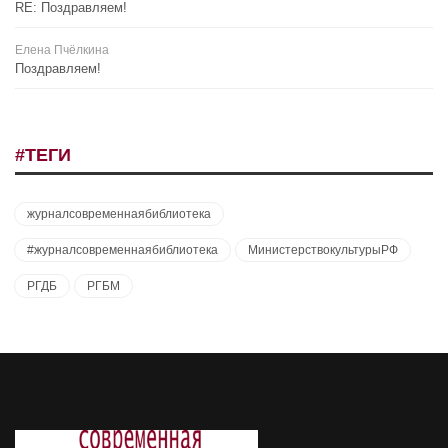
RE: Поздравляем!
Елена Пчёлкина
Поздравляем!
#ТЕГИ
журналсовременнаябиблиотека
#журналсовременнаябиблиотека
МинистерствокультурыРФ
РГДБ
РГБМ