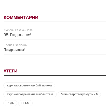
КОММЕНТАРИИ
Любовь Казаченкова
RE: Поздравляем!
Елена Пчёлкина
Поздравляем!
#ТЕГИ
журналсовременнаябиблиотека
#журналсовременнаябиблиотека
МинистерствокультурыРФ
РГДБ
РГБМ