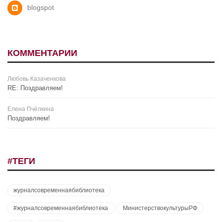
blogspot
КОММЕНТАРИИ
Любовь Казаченкова
RE: Поздравляем!
Елена Пчёлкина
Поздравляем!
#ТЕГИ
журналсовременнаябиблиотека
#журналсовременнаябиблиотека
МинистерствокультурыРФ