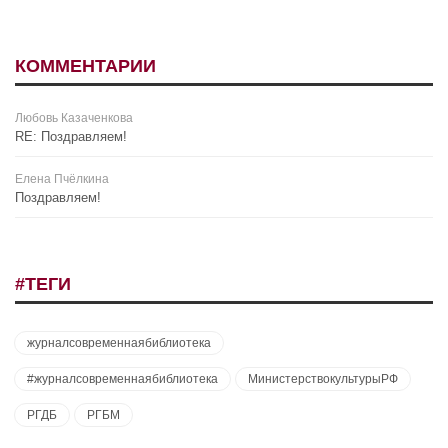
КОММЕНТАРИИ
Любовь Казаченкова
RE: Поздравляем!
Елена Пчёлкина
Поздравляем!
#ТЕГИ
журналсовременнаябиблиотека
#журналсовременнаябиблиотека
МинистерствокультурыРФ
РГДБ
РГБМ