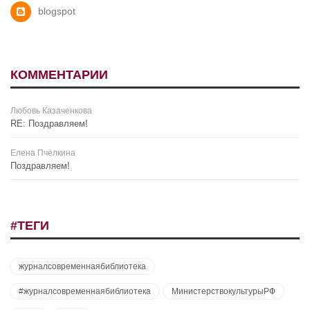
blogspot
КОММЕНТАРИИ
Любовь Казаченкова
RE: Поздравляем!
Елена Пчёлкина
Поздравляем!
#ТЕГИ
журналсовременнаябиблиотека
#журналсовременнаябиблиотека
МинистерствокультурыРФ