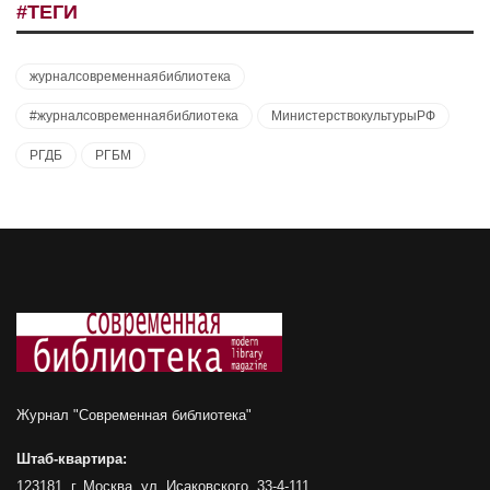
#ТЕГИ
журналсовременнаябиблиотека
#журналсовременнаябиблиотека
МинистерствокультурыРФ
РГДБ
РГБМ
Журнал "Современная библиотека"
Штаб-квартира:
123181, г. Москва, ул. Исаковского, 33-4-111