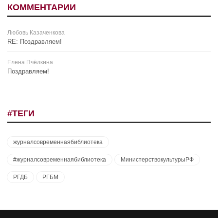
КОММЕНТАРИИ
Любовь Казаченкова
RE: Поздравляем!
Елена Пчёлкина
Поздравляем!
#ТЕГИ
журналсовременнаябиблиотека
#журналсовременнаябиблиотека
МинистерствокультурыРФ
РГДБ
РГБМ