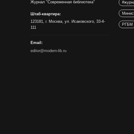
Журнал "Современная библиотека"
#журн
Минис
Штаб-квартира:
123181, г. Москва, ул. Исаковского, 33-4-
РГБМ
111
Email:
editor@modern-lib.ru