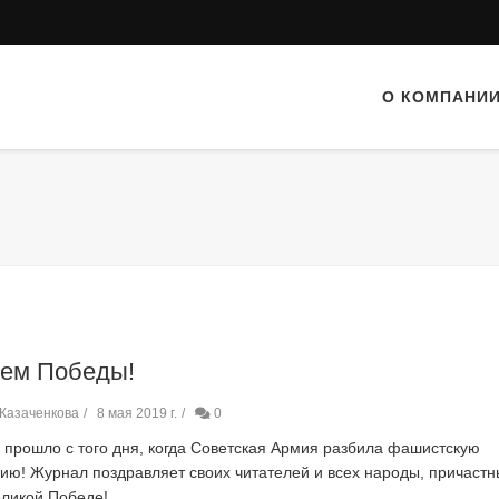
О КОМПАНИ
нем Победы!
Казаченкова
8 мая 2019 г.
0
а прошло с того дня, когда Советская Армия разбила фашистскую
ию! Журнал поздравляет своих читателей и всех народы, причастн
еликой Победе!