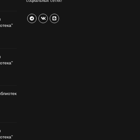
социальных сетях!
л
отека"
л
отека"
иблиотек
л
отека"