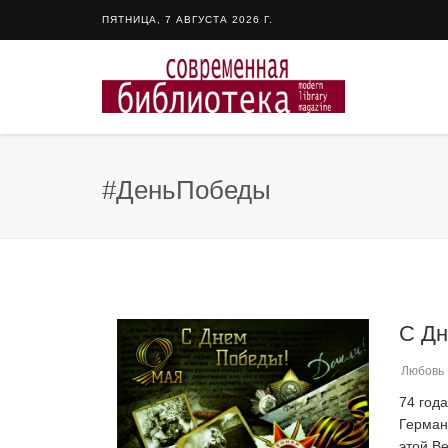
ПЯТНИЦА, 7 АВГУСТА 2026 Г.
#ДеньПобеды
С Д
Любовь 
74 год
Герман
этой В