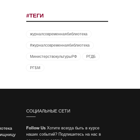
#ТЕГИ
журналсовременнаябиблиотека
#журналсовременнаябиблиотека
МинистерствокультурыРФ
РГДБ
РГБМ
СОЦИАЛЬНЫЕ СЕТИ
иотека
Follow Us
Хотите всегда быть в курсе
вищницу
наших событий? Подпишитесь на нас в