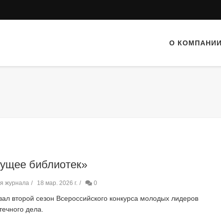
О КОМПАНИ
ущее библиотек»
я журнала
18 мар. 2026 г.
0
вал второй сезон Всероссийского конкурса молодых лидеров
течного дела.