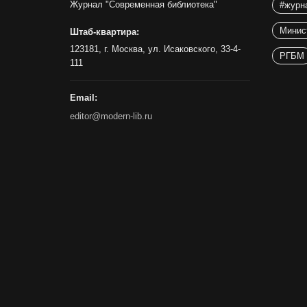
Журнал "Современная библиотека"
#журн
Минис
Штаб-квартира:
123181, г. Москва, ул. Исаковского, 33-4-
РГБМ
111
Email:
editor@modern-lib.ru