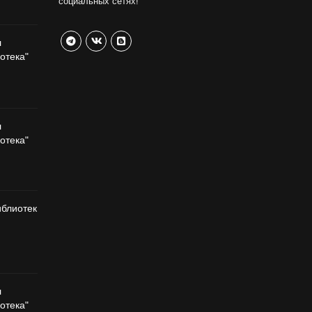
социальных сетях!
л
отека"
л
отека"
иблиотек
л
отека"