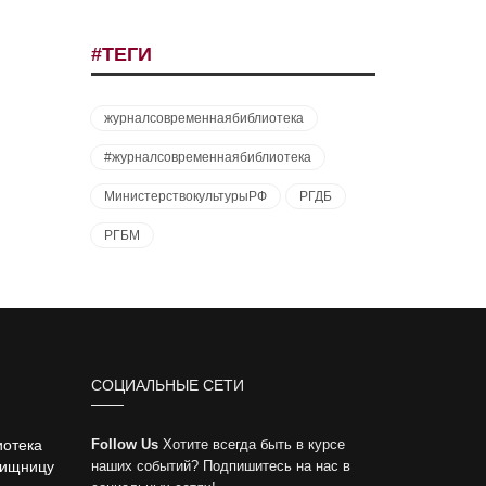
#ТЕГИ
журналсовременнаябиблиотека
#журналсовременнаябиблиотека
МинистерствокультурыРФ
РГДБ
РГБМ
СОЦИАЛЬНЫЕ СЕТИ
иотека
Follow Us
Хотите всегда быть в курсе
вищницу
наших событий? Подпишитесь на нас в