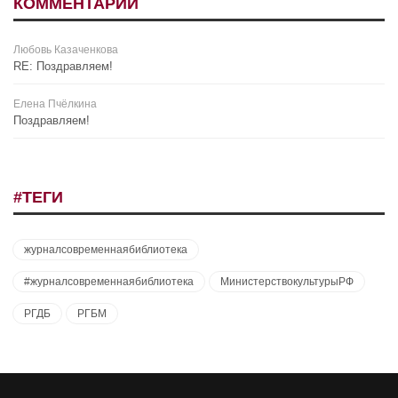
КОММЕНТАРИИ
Любовь Казаченкова
RE: Поздравляем!
Елена Пчёлкина
Поздравляем!
#ТЕГИ
журналсовременнаябиблиотека
#журналсовременнаябиблиотека
МинистерствокультурыРФ
РГДБ
РГБМ