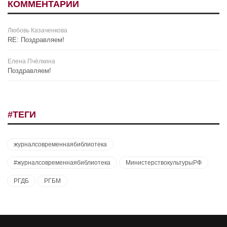
КОММЕНТАРИИ
Любовь Казаченкова
RE: Поздравляем!
Елена Пчёлкина
Поздравляем!
#ТЕГИ
журналсовременнаябиблиотека
#журналсовременнаябиблиотека
МинистерствокультурыРФ
РГДБ
РГБМ