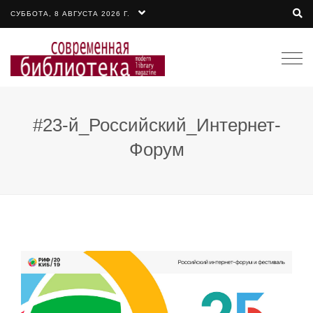
СУББОТА, 8 АВГУСТА 2026 Г.
Togg
navi
#23-й_Российский_Интернет-
Форум