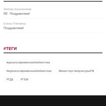
Любовь Казаченкова
RE: Поздравляем!
Елена Пчёлкина
Поздравляем!
#ТЕГИ
журналсовременнаябиблиотека
#журналсовременнаябиблиотека
МинистерствокультурыРФ
РГДБ
РГБМ