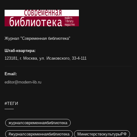
Журнал "Современная библиотека"
Штаб-квартира:
123181, г. Москва, ул. Исаковского, 33-4-111
Email:
editor@modern-lib.ru
#ТЕГИ
журналсовременнаябиблиотека
#журналсовременнаябиблиотека
МинистерствокультурыРФ