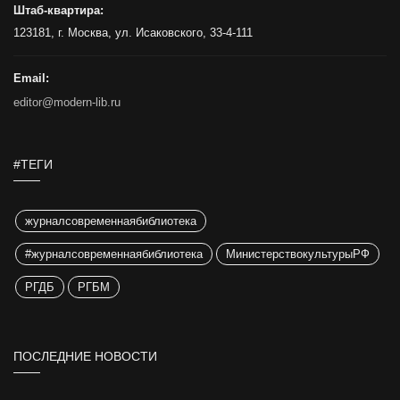
Штаб-квартира:
123181, г. Москва, ул. Исаковского, 33-4-111
Email:
editor@modern-lib.ru
#ТЕГИ
журналсовременнаябиблиотека
#журналсовременнаябиблиотека
МинистерствокультурыРФ
РГДБ
РГБМ
ПОСЛЕДНИЕ НОВОСТИ