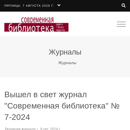
ПЯТНИЦА, 7 АВГУСТА 2026 Г.
Togg
navi
Журналы
Журналы
Вышел в свет журнал
"Современная библиотека" №
7-2024
Редакция журнала
9 окт. 2024 г.