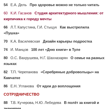
54
Е.А. Дель
Про здоровье можно не только читать
60 К.И. Гасанов
Студия архитектурного мышления: от
кирпичика к городу мечты
66
Л.Т. Капустина, Г.И. Стыцук
Как выстрелила
«Пушка»
70
К.А. Василевская
Дизайн карьеры подростка
74
И. Манцов
100 лет «Дню книги» в Туле
80
О.С. Вахрушева, Н.Г. Шахназарян
О семье на разных
языках
82
Т.П. Черепанова
«Серебряные добровольцы» на
Камчатке
86
Е.Н. Угланова
От идеи до воплощения
СОТРУДНИЧЕСТВО
88
Т.В. Кучерова, Н.Ю. Лебедева
В полёт за книгой и
знаниями