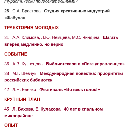
туристически привлекательными?
28
С.А. Брастова
Студия креативных индустрий
«Фабула»
ТРАЕКТОРИЯ МОЛОДЫХ
31 А.А. Климова, Л.Ю. Немцева, М.С. Чиндина
Шагать
вперёд медленно, но верно
СОБЫТИЕ
36 А.В. Кузнецова
Библиотекари в «Лиге управленцев»
38 М.Г. Шевчук
Международная повестка: приоритеты
российских библиотек
42 Л.Н. Евенко
Фестиваль «Во весь голос!»
КРУПНЫЙ ПЛАН
45 Л. Бахова, Е. Кулакова 40 лет в спальном
микрорайоне
ОПЫТ