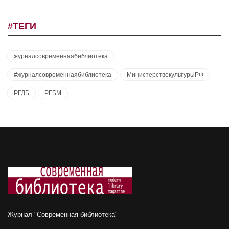
#ТЕГИ
журналсовременнаябиблиотека
#журналсовременнаябиблиотека
МинистерствокультурыРФ
РГДБ
РГБМ
Журнал "Современная библиотека"