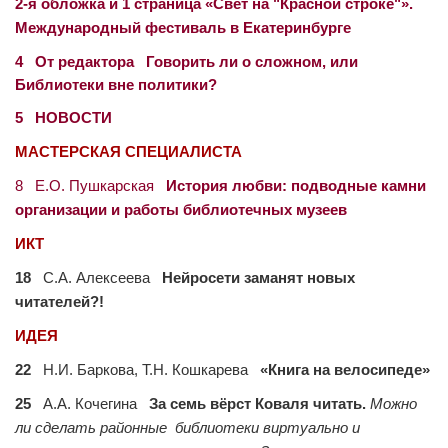
2-я обложка и 1 страница «Свет на ʺКрасной строкеʺ».
Международный фестиваль в Екатеринбурге
4 От редактора Говорить ли о сложном, или
Библиотеки вне политики?
5 НОВОСТИ
МАСТЕРСКАЯ СПЕЦИАЛИСТА
8 Е.О. Пушкарская
История любви: подводные камни
организации и работы библиотечных музеев
ИКТ
18
С.А. Алексеева
Нейросети заманят новых
читателей?!
ИДЕЯ
22
Н.И. Баркова, Т.Н. Кошкарева
«Книга на велосипеде»
25
А.А. Кочегина
За семь вёрст Коваля читать.
Можно
ли сделать районные библиотеки виртуально и