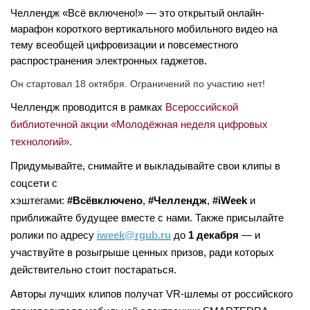
Челлендж «Всё включено!»
— это открытый онлайн-
марафон короткого вертикального мобильного видео на
тему всеобщей цифровизации и повсеместного
распространения электронных гаджетов.
Он стартовал 18 октября. Ограничений по участию нет!
Челлендж проводится в рамках
Всероссийской
библиотечной акции «Молодёжная неделя цифровых
технологий».
Придумывайте, снимайте и выкладывайте свои клипы в
соцсети с
хэштегами:
#Всёвключено
,
#Челлендж
,
#iWeek
и
приближайте будущее вместе с нами. Также присылайте
ролики по адресу
iweek@rgub.ru
до
1 декабря
— и
участвуйте в розыгрыше ценных призов, ради которых
действительно стоит постараться.
Авторы лучших клипов получат VR-шлемы от российского