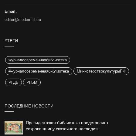
Email:
editor@modern-lib.ru
#ТЕГИ
журналсовременнаябиблиотека
#журналсовременнаябиблиотека
МинистерствокультурыРФ
РГДБ
РГБМ
ПОСЛЕДНИЕ НОВОСТИ
Президентская библиотека представляет
сокровищницу сказочного наследия