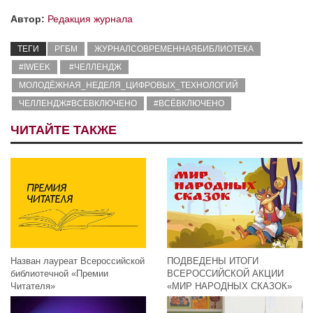
Автор:
Редакция журнала
ТЕГИ
РГБМ
ЖУРНАЛСОВРЕМЕННАЯБИБЛИОТЕКА
#IWEEK
#ЧЕЛЛЕНДЖ
МОЛОДЁЖНАЯ_НЕДЕЛЯ_ЦИФРОВЫХ_ТЕХНОЛОГИЙ
ЧЕЛЛЕНДЖ#ВСЕВКЛЮЧЕНО
#ВСЁВКЛЮЧЕНО
ЧИТАЙТЕ ТАКЖЕ
Назван лауреат Всероссийской
ПОДВЕДЕНЫ ИТОГИ
библиотечной «Премии
ВСЕРОССИЙСКОЙ АКЦИИ
Читателя»
«МИР НАРОДНЫХ СКАЗОК»