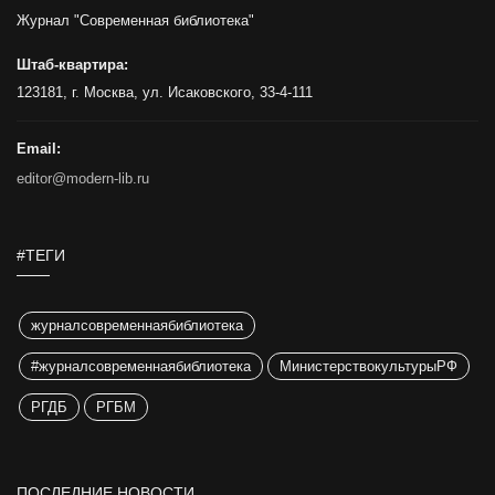
Журнал "Современная библиотека"
Штаб-квартира:
123181, г. Москва, ул. Исаковского, 33-4-111
Email:
editor@modern-lib.ru
#ТЕГИ
журналсовременнаябиблиотека
#журналсовременнаябиблиотека
МинистерствокультурыРФ
РГДБ
РГБМ
ПОСЛЕДНИЕ НОВОСТИ