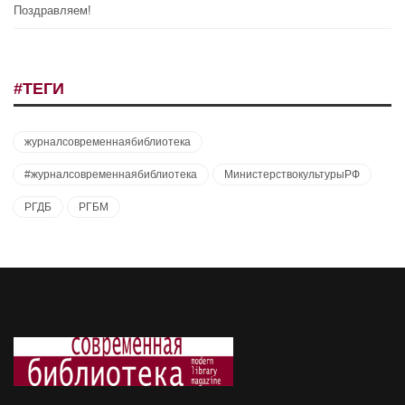
Поздравляем!
#ТЕГИ
журналсовременнаябиблиотека
#журналсовременнаябиблиотека
МинистерствокультурыРФ
РГДБ
РГБМ