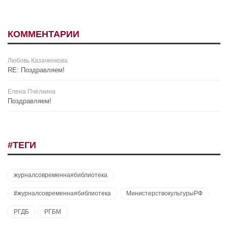
КОММЕНТАРИИ
Любовь Казаченкова
RE: Поздравляем!
Елена Пчёлкина
Поздравляем!
#ТЕГИ
журналсовременнаябиблиотека
#журналсовременнаябиблиотека
МинистерствокультурыРФ
РГДБ
РГБМ