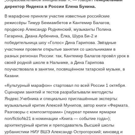
директор Яндекса в России Елена Бунина.
В марафоне приняли участие известные российские
режиссёры Тимур Бекмамбетов и Кантемир Балагов,
продюсер Александр Роднянский, музыканты Полина
Гагарина, Диана Арбенина, Ёлка, Шура Би-2 и
победительница шоу «Голос» Дина Гарипова. Звёздные
участники провели открытые занятия со школьниками в
разных регионах России: так, Кантемир Балагов провёл урок в
своей родной школе в Нальчике, а Дина Гарипова
поучаствовала в занятии, посвящённом татарской музыке, в
Казани.
«Культурный марафон» стартовал по всей России 1 октября.
Сценарии занятий и тестов разрабатывали методисты
Яндекс.Учебника и специально приглашённые эксперты:
музыкальный критик Алексей Мунипов, автор книги «Фермата.
Разговоры с композиторами» (лауреат премии ярмарки
non/fictio№21 в номинации «Книга — событие года»);
архитектурный критик и преподаватель Высшей школы
урбанистики НИУ ВШЭ Александр Острогорский; киновед и