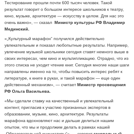
Тестирование прошли почти 600 тысяч человек. Такой
результат говорит о большом интересе школьников к театру,
кино, музыке, архитектуре — искусству в целом. Для нас это
очень важно», — сказал
Министр
культуры РФ Владимир
Мединский.
«„Культурный марафон“ получился действительно
увлекательным и показал любопытные результаты. Например,
увлечение музыкой школьники сегодня ставят немного выше в
своих интересах, чем кино и мультипликацию. Отрадно, что из
этого списка не уходит чтение книг. Сегодня многие наши шаги
направлены именно на то, чтобы повысить интерес ребят к
литературе, к книге в руках, и такой марафон — еще один
действенный механизм», — считает
М
инистр просвещения
РФ Ольга Васильева.
«Мы сделали ставку на качественный и увлекательный
контент, пригласив к участию признанных экспертов в
образовании, музыке, кино, архитектуре. Результаты
марафона вдохновляют нас и дальше делиться нашим
опытом, что мы и продолжим делать в рамках нашей
„Образовательной инициативы“», — говорит
генеральный