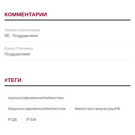
КОММЕНТАРИИ
Любовь Казаченкова
RE: Поздравляем!
Елена Пчёлкина
Поздравляем!
#ТЕГИ
журналсовременнаябиблиотека
#журналсовременнаябиблиотека
МинистерствокультурыРФ
РГДБ
РГБМ