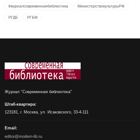
#журналсовременнаябиблиотека
МинистерствокультурыРФ
РГДБ
РГБМ
Журнал "Современная библиотека"
Штаб-квартира:
123181, г. Москва, ул. Исаковского, 33-4-111
Email:
editor@modern-lib.ru