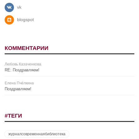
vk
blogspot
КОММЕНТАРИИ
Любовь Казаченкова
RE: Поздравляем!
Елена Пчёлкина
Поздравляем!
#ТЕГИ
журналсовременнаябиблиотека