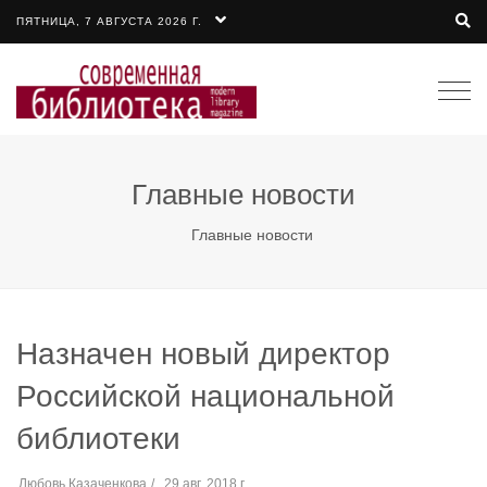
ПЯТНИЦА, 7 АВГУСТА 2026 Г.
Togg
navi
Главные новости
Главные новости
Назначен новый директор
Российской национальной
библиотеки
Любовь Казаченкова
29 авг. 2018 г.