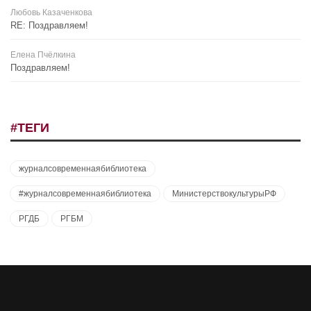
Любовь Казаченкова
RE: Поздравляем!
Елена Пчёлкина
Поздравляем!
#ТЕГИ
журналсовременнаябиблиотека
#журналсовременнаябиблиотека
МинистерствокультурыРФ
РГДБ
РГБМ