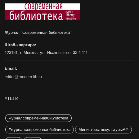
Журнал "Современная библиотека"
Штаб-квартира:
123181, г. Москва, ул. Исаковского, 33-4-111
Email:
editor@modern-lib.ru
#ТЕГИ
журналсовременнаябиблиотека
#журналсовременнаябиблиотека
МинистерствокультурыРФ