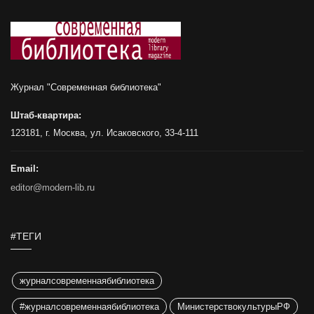
Журнал "Современная библиотека"
Штаб-квартира:
123181, г. Москва, ул. Исаковского, 33-4-111
Email:
editor@modern-lib.ru
#ТЕГИ
журналсовременнаябиблиотека
#журналсовременнаябиблиотека
МинистерствокультурыРФ