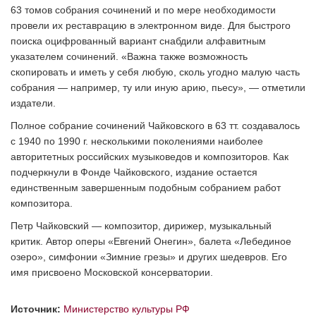
63 томов собрания сочинений и по мере необходимости
провели их реставрацию в электронном виде. Для быстрого
поиска оцифрованный вариант снабдили алфавитным
указателем сочинений. «Важна также возможность
скопировать и иметь у себя любую, сколь угодно малую часть
собрания — например, ту или иную арию, пьесу», — отметили
издатели.
Полное собрание сочинений Чайковского в 63 тт. создавалось
с 1940 по 1990 г. несколькими поколениями наиболее
авторитетных российских музыковедов и композиторов. Как
подчеркнули в Фонде Чайковского, издание остается
единственным завершенным подобным собранием работ
композитора.
Петр Чайковский — композитор, дирижер, музыкальный
критик. Автор оперы «Евгений Онегин», балета «Лебединое
озеро», симфонии «Зимние грезы» и других шедевров. Его
имя присвоено Московской консерватории.
Источник:
Министерство культуры РФ