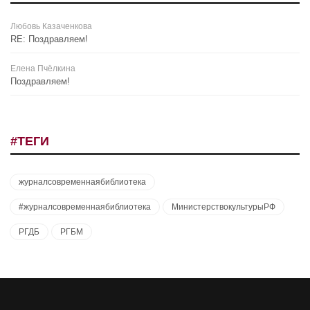
Любовь Казаченкова
RE: Поздравляем!
Елена Пчёлкина
Поздравляем!
#ТЕГИ
журналсовременнаябиблиотека
#журналсовременнаябиблиотека
МинистерствокультурыРФ
РГДБ
РГБМ