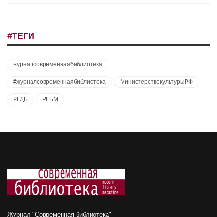
#ТЕГИ
журналсовременнаябиблиотека
#журналсовременнаябиблиотека
МинистерствокультурыРФ
РГДБ
РГБМ
Журнал "Современная библиотека"