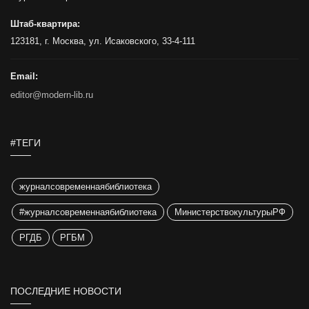
Штаб-квартира:
123181, г. Москва, ул. Исаковского, 33-4-111
Email:
editor@modern-lib.ru
#ТЕГИ
журналсовременнаябиблиотека
#журналсовременнаябиблиотека
МинистерствокультурыРФ
РГДБ
РГБМ
ПОСЛЕДНИЕ НОВОСТИ