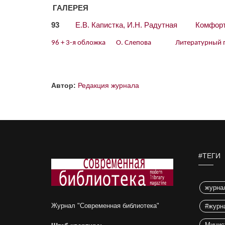
ГАЛЕРЕЯ
93
Е.В. Капистка, И.Н. Радутная Комфорт
96 + 3-я обложка О. Слепова Литературный про
Автор:
Редакция журнала
#ТЕГИ
журна
Журнал "Современная библиотека"
#журн
Минис