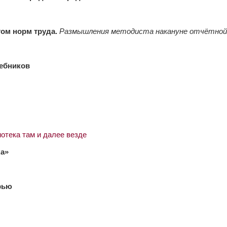
том норм труда.
Размышления методиста накануне отчётной
чебников
тека там и далее везде
а»
рью