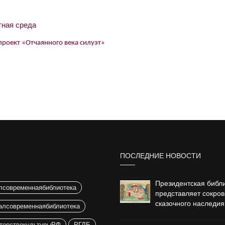
ная среда
ект «Отчаянного века силуэт»
ПОСЛЕДНИЕ НОВОСТИ
Президентская библ
лсовременнаябиблиотека
представляет сокро
сказочного наследия
алсовременнаябиблиотека
терствокультурыРФ
РГДБ