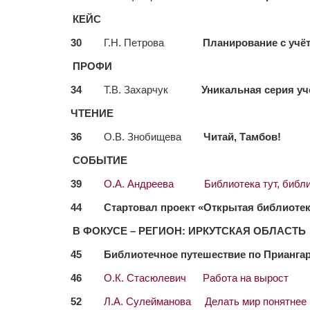
КЕЙС
30
Г.Н. Петрова
Планирование с учё
ПРОФИ
34
Т.В. Захарчук
Уникальная серия у
ЧТЕНИЕ
36
О.В. Знобищева
Читай, Тамбов!
СОБЫТИЕ
39
О.А. Андреева Библиотека тут, библио
44 Стартовал проект «Открытая библиотек
В ФОКУСЕ – РЕГИОН: ИРКУТСКАЯ ОБЛАСТЬ
45 Библиотечное путешествие по Прианга
46
О.К. Стасюлевич Работа на вырост
52
Л.А. Сулейманова Делать мир понятнее