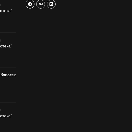
л
отека"
л
отека"
иблиотек
л
отека"