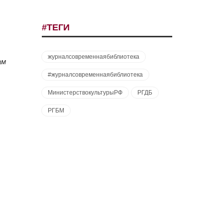
#ТЕГИ
журналсовременнаябиблиотека
ам
#журналсовременнаябиблиотека
МинистерствокультурыРФ
РГДБ
РГБМ