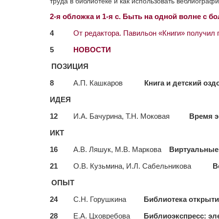
труда в библиотеке и как использовать веблиогра
2-я обложка и 1-я с. Быть на одной волне с 
4
От редактора. Павильон «Книги» получил 
5
НОВОСТИ
ПОЗИЦИЯ
8
А.П. Кашкаров
Книга и детский озд
ИДЕЯ
12
И.А. Бачурина, Т.Н. Моковая
Время э
ИКТ
16
А.В. Ляшук, М.В. Маркова
Виртуальные 
21
О.В. Кузьмина, И.Л. Сабельникова
В
ОПЫТ
24
С.Н. Горушкина
Библиотека открыт
28
Е.А. Цховребова
Библиоэкспресс: эл