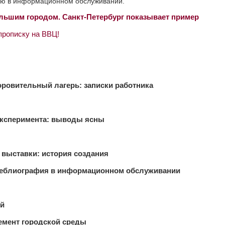
фию в информационном обслуживании.
большим городом. Санкт-Петербург показывает пример
прописку на ВВЦ!
оровительный лагерь: записки работника
ксперимента: выводы ясны
выставки: история создания
еблиография в информационном обслуживании
ий
емент городской среды