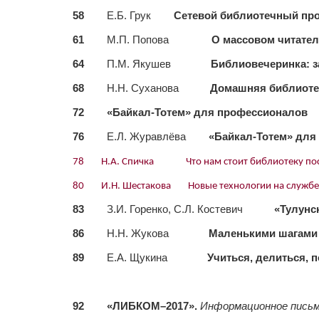
58
Е.Б. Грук
Сетевой библиотечный про
61
М.П. Попова
О массовом читател
64
П.М. Якушев
Библиовечеринка: за
68
Н.Н. Суханова
Домашняя библиотек
72 «Байкал-Тотем» для профессионалов
76
Е.Л. Журавлёва
«Байкал-Тотем» для
78 Н.А. Спичка Что нам стоит библиотеку пос
80 И.Н. Шестакова Новые технологии на службе
83
З.И. Горенко, С.Л. Костевич
«Тулунс
86
Н.Н. Жукова
Маленькими шагами
89
Е.А. Щукина
Учиться, делиться, 
92 «ЛИБКОМ–2017».
Информационное письм