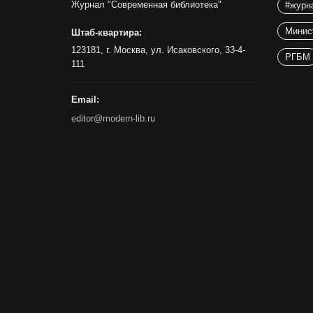
Журнал "Современная библиотека"
#журн
Минис
Штаб-квартира:
123181, г. Москва, ул. Исаковского, 33-4-
РГБМ
111
Email:
editor@modern-lib.ru