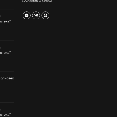
социальных сетях!
л
отека"
л
отека"
иблиотек
л
отека"