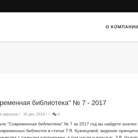
О КОМПАНИ
ременная библиотека" № 7 - 2017
я журнала
30 дек. 2018 г.
0
але "Современная библиотека" № 7 за 2017 год вы найдете анализ 
современных библиотек в статье Т.Я. Кузнецовой; видение принцип
ничества с разными партнерами, в том числе и властью, З.В. Чалов