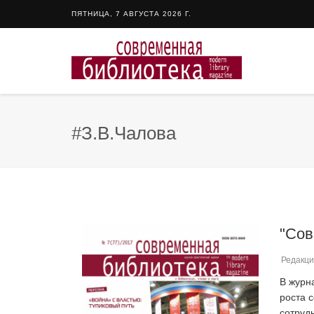
ПЯТНИЦА, 7 АВГУСТА 2026 Г.
#З.В.Чалова
"Сов
Редакци
В журн
роста 
сотруд