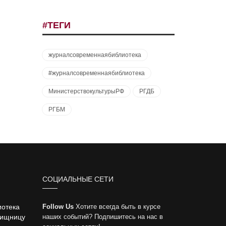
#ТЕГИ
журналсовременнаябиблиотека
#журналсовременнаябиблиотека
МинистерствокультурыРФ
РГДБ
РГБМ
СОЦИАЛЬНЫЕ СЕТИ
иотека
Follow Us
Хотите всегда быть в курсе
вищницу
наших событий? Подпишитесь на нас в