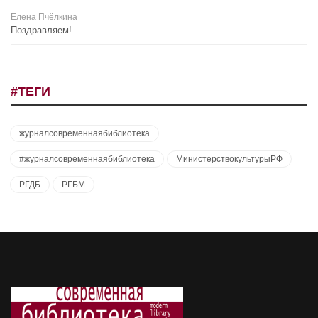
Елена Пчёлкина
Поздравляем!
#ТЕГИ
журналсовременнаябиблиотека
#журналсовременнаябиблиотека
МинистерствокультурыРФ
РГДБ
РГБМ