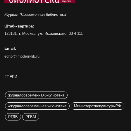
Журнал "Современная библиотека"
Штаб-квартира:
123181, г. Москва, ул. Исаковского, 33-4-111
Email:
editor@modern-lib.ru
#ТЕГИ
журналсовременнаябиблиотека
#журналсовременнаябиблиотека
МинистерствокультурыРФ
РГДБ
РГБМ