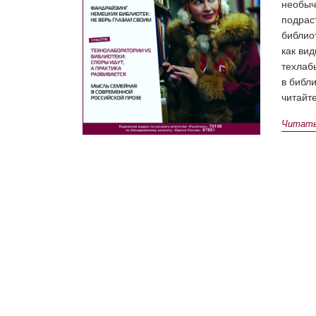
необыч
подрас
библио
как ви
техлаб
в библи
читайт
Читать 