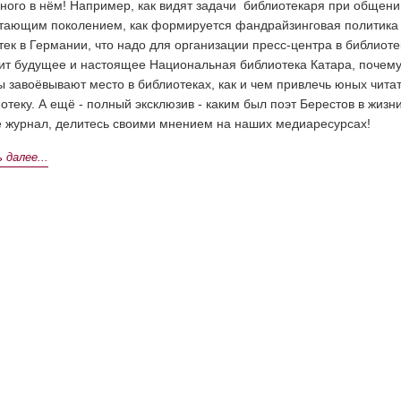
ного в нём! Например, как видят задачи библиотекаря при общени
тающим поколением, как формируется фандрайзинговая политика
тек в Германии, что надо для организации пресс-центра в библиоте
дит будущее и настоящее Национальная библиотека Катара, почем
ы завоёвывают место в библиотеках, как и чем привлечь юных чита
отеку. А ещё - полный эксклюзив - каким был поэт Берестов в жизни
е журнал, делитесь своими мнением на наших медиаресурсах!
далее...