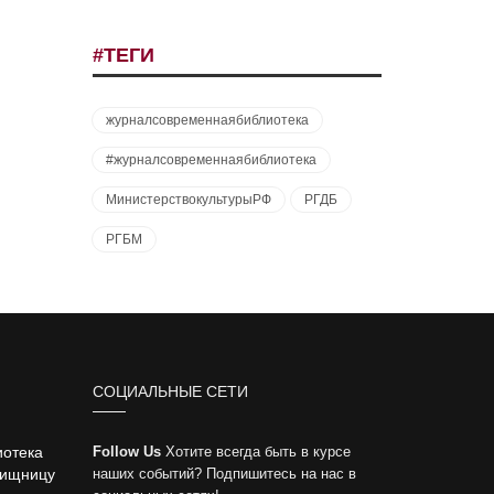
#ТЕГИ
журналсовременнаябиблиотека
#журналсовременнаябиблиотека
МинистерствокультурыРФ
РГДБ
РГБМ
СОЦИАЛЬНЫЕ СЕТИ
иотека
Follow Us
Хотите всегда быть в курсе
вищницу
наших событий? Подпишитесь на нас в