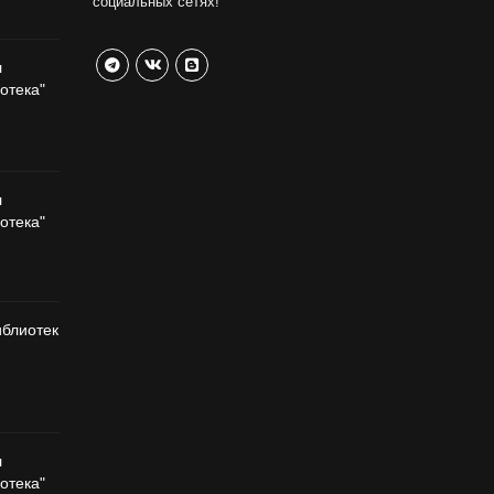
социальных сетях!
л
отека"
л
отека"
иблиотек
л
отека"