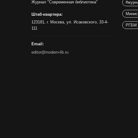
Журнал "Современная библиотека"
#журн
Минис
Штаб-квартира:
123181, г. Москва, ул. Исаковского, 33-4-
РГБМ
111
Email:
editor@modern-lib.ru