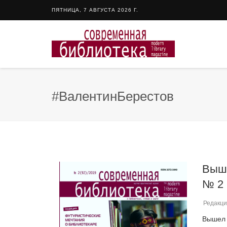
ПЯТНИЦА, 7 АВГУСТА 2026 Г.
#ВалентинБерестов
Выше
№ 2 
Редакци
Вышел 