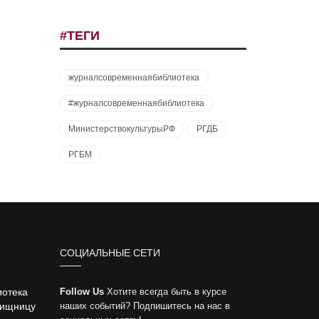
#ТЕГИ
журналсовременнаябиблиотека
#журналсовременнаябиблиотека
МинистерствокультурыРФ
РГДБ
РГБМ
СОЦИАЛЬНЫЕ СЕТИ
иотека
Follow Us
Хотите всегда быть в курсе
вищницу
наших событий? Подпишитесь на нас в