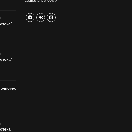
социальных сетях!
л
отека"
л
отека"
иблиотек
л
отека"