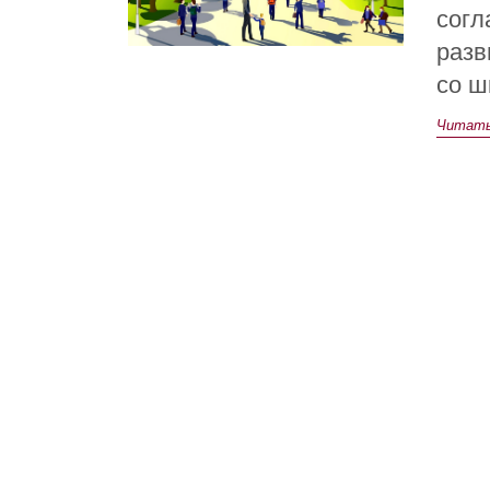
согл
разв
со ш
Читать 