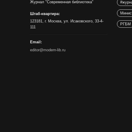
Журнал "Современная библиотека"
#журн
Минис
Штаб-квартира:
123181, г. Москва, ул. Исаковского, 33-4-
РГБМ
111
Email:
editor@modern-lib.ru