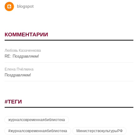
blogspot
КОММЕНТАРИИ
Любовь Казаченкова
RE: Поздравляем!
Елена Пчёлкина
Поздравляем!
#ТЕГИ
журналсовременнаябиблиотека
#журналсовременнаябиблиотека
МинистерствокультурыРФ