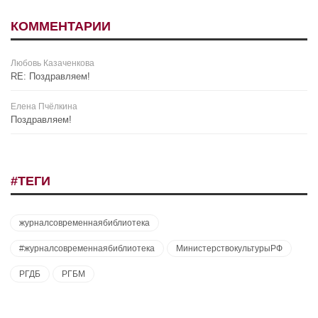
КОММЕНТАРИИ
Любовь Казаченкова
RE: Поздравляем!
Елена Пчёлкина
Поздравляем!
#ТЕГИ
журналсовременнаябиблиотека
#журналсовременнаябиблиотека
МинистерствокультурыРФ
РГДБ
РГБМ