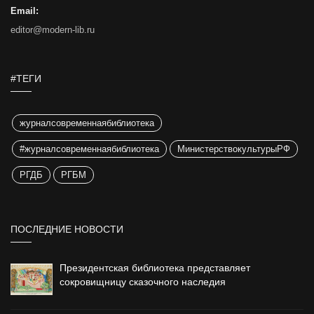
Email:
editor@modern-lib.ru
#ТЕГИ
журналсовременнаябиблиотека
#журналсовременнаябиблиотека
МинистерствокультурыРФ
РГДБ
РГБМ
ПОСЛЕДНИЕ НОВОСТИ
Президентская библиотека представляет
сокровищницу сказочного наследия