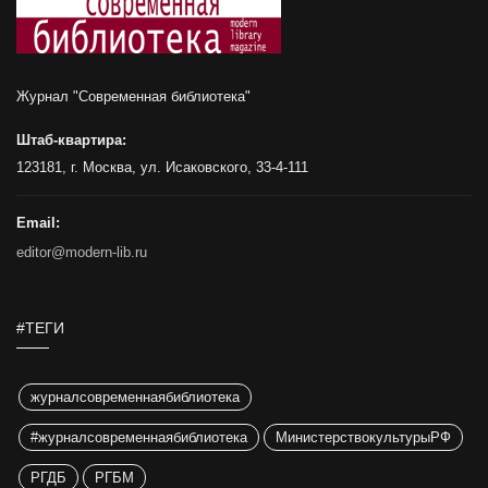
Журнал "Современная библиотека"
Штаб-квартира:
123181, г. Москва, ул. Исаковского, 33-4-111
Email:
editor@modern-lib.ru
#ТЕГИ
журналсовременнаябиблиотека
#журналсовременнаябиблиотека
МинистерствокультурыРФ
РГДБ
РГБМ