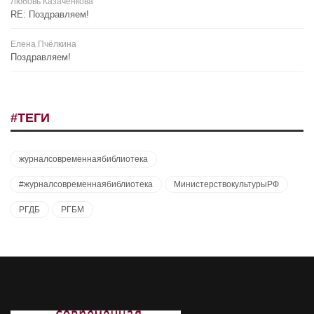
Любовь Казаченкова
RE: Поздравляем!
Елена Пчёлкина
Поздравляем!
#ТЕГИ
журналсовременнаябиблиотека
#журналсовременнаябиблиотека
МинистерствокультурыРФ
РГДБ
РГБМ