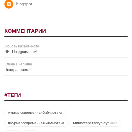
blogspot
КОММЕНТАРИИ
Любовь Казаченкова
RE: Поздравляем!
Елена Пчёлкина
Поздравляем!
#ТЕГИ
журналсовременнаябиблиотека
#журналсовременнаябиблиотека
МинистерствокультурыРФ