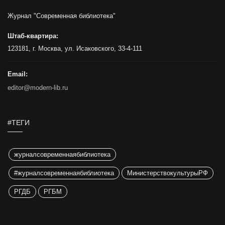
Журнал "Современная библиотека"
Штаб-квартира:
123181, г. Москва, ул. Исаковского, 33-4-111
Email:
editor@modern-lib.ru
#ТЕГИ
журналсовременнаябиблиотека
#журналсовременнаябиблиотека
МинистерствокультурыРФ
РГДБ
РГБМ