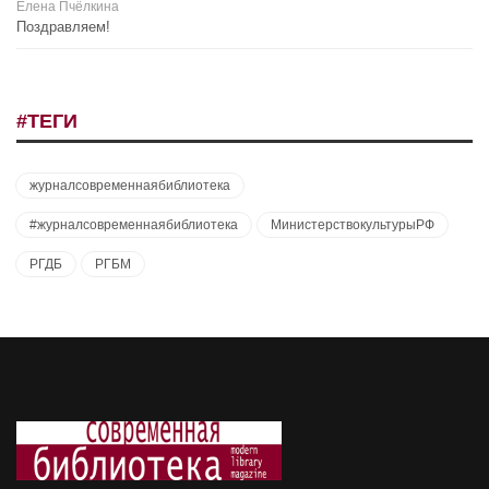
Елена Пчёлкина
Поздравляем!
#ТЕГИ
журналсовременнаябиблиотека
#журналсовременнаябиблиотека
МинистерствокультурыРФ
РГДБ
РГБМ