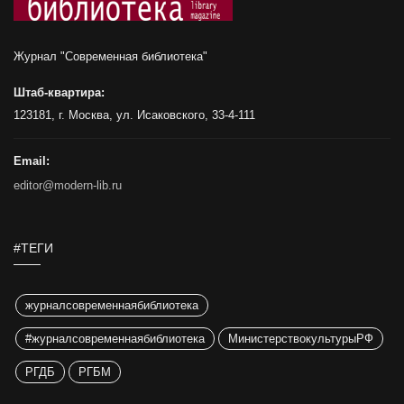
Журнал "Современная библиотека"
Штаб-квартира:
123181, г. Москва, ул. Исаковского, 33-4-111
Email:
editor@modern-lib.ru
#ТЕГИ
журналсовременнаябиблиотека
#журналсовременнаябиблиотека
МинистерствокультурыРФ
РГДБ
РГБМ