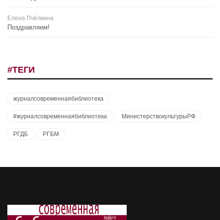
Елена Пчёлкина
Поздравляем!
#ТЕГИ
журналсовременнаябиблиотека
#журналсовременнаябиблиотека
МинистерствокультурыРФ
РГДБ
РГБМ