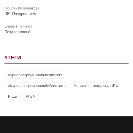
Любовь Казаченкова
RE: Поздравляем!
Елена Пчёлкина
Поздравляем!
#ТЕГИ
журналсовременнаябиблиотека
#журналсовременнаябиблиотека
МинистерствокультурыРФ
РГДБ
РГБМ