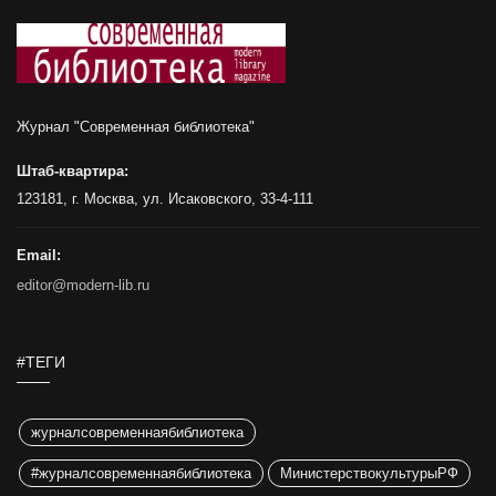
Журнал "Современная библиотека"
Штаб-квартира:
123181, г. Москва, ул. Исаковского, 33-4-111
Email:
editor@modern-lib.ru
#ТЕГИ
журналсовременнаябиблиотека
#журналсовременнаябиблиотека
МинистерствокультурыРФ