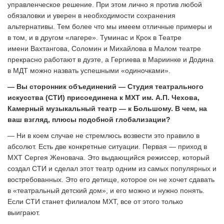
управленческое решение. При этом лично я против любой
обязаловки и уверен в необходимости сохранения
альтернативы. Тем более что мы имеем отличные примеры и
в том, и в другом «лагере». Туминас и Крок в Театре
имени Вахтангова, Соломин и Михайлова в Малом театре
прекрасно работают в дуэте, а Гергиева в Мариинке и Додина
в МДТ можно назвать успешными «одиночками».
— Вы сторонник объединений — Студия театрального
искусства (СТИ) присоединена к МХТ им. А.П. Чехова,
Камерный музыкальный театр — к Большому. В чем, на
ваш взгляд, плюсы подобной глобализации?
— Ни в коем случае не стремлюсь возвести это правило в
абсолют. Есть две конкретные ситуации. Первая — приход в
МХТ Сергея Женовача. Это выдающийся режиссер, который
создал СТИ и сделал этот театр одним из самых популярных и
востребованных. Это его детище, которое он не хочет сдавать
в «театральный детский дом», и его можно и нужно понять.
Если СТИ станет филиалом МХТ, все от этого только
выиграют.