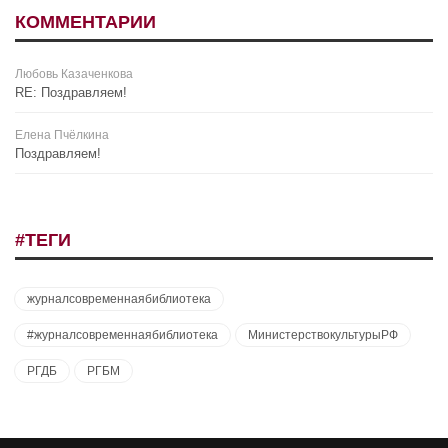
КОММЕНТАРИИ
Любовь Казаченкова
RE: Поздравляем!
Елена Пчёлкина
Поздравляем!
#ТЕГИ
журналсовременнаябиблиотека
#журналсовременнаябиблиотека
МинистерствокультурыРФ
РГДБ
РГБМ